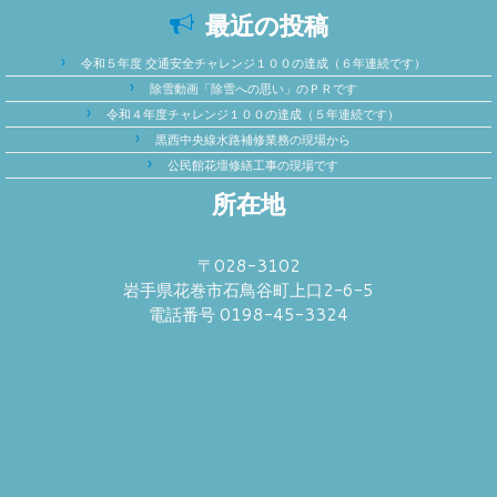
最近の投稿
令和５年度 交通安全チャレンジ１００の達成（６年連続です）
除雪動画「除雪への思い」のＰＲです
令和４年度チャレンジ１００の達成（５年連続です）
黒西中央線水路補修業務の現場から
公民館花壇修繕工事の現場です
所在地
〒028-3102
岩手県花巻市石鳥谷町上口2-6-5
電話番号 0198-45-3324