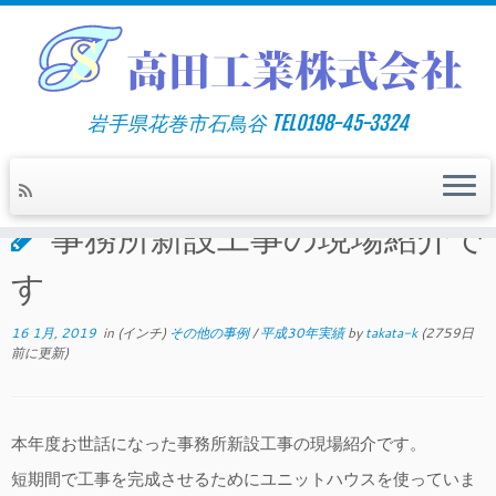
岩手県花巻市石鳥谷 TEL0198-45-3324
ホーム
»
工事実績
»
その他の事例
»
事務所新設工事の現場紹介
です
事務所新設工事の現場紹介で
す
16 1月, 2019
in (インチ)
その他の事例
/
平成30年実績
by
takata-k
(2759日
前に更新)
本年度お世話になった事務所新設工事の現場紹介です。
短期間で工事を完成させるためにユニットハウスを使っていま